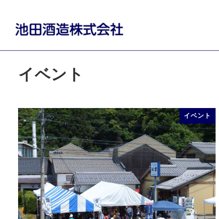
メ
京都・舞鶴の地酒「池雲」「加佐一陽」
お知らせ
イベント
イ
ン
コ
ン
イベント
テ
ン
ツ
イベント
へ
移
動