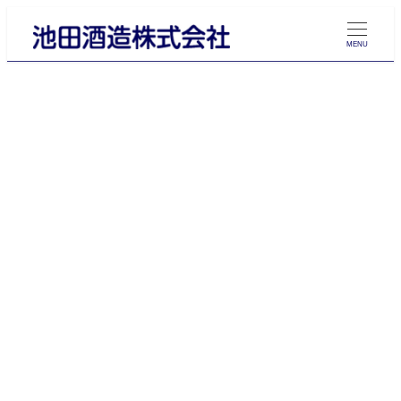
メ
イ
MENU
ン
コ
ン
テ
ン
ツ
へ
移
動